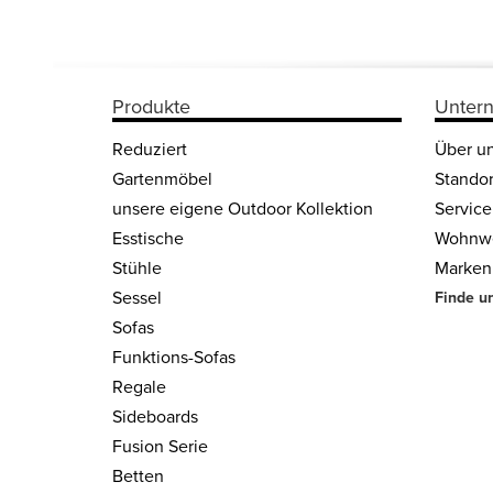
Produkte
Unter
Reduziert
Über u
Gartenmöbel
Standor
unsere eigene Outdoor Kollektion
Service
Esstische
Wohnwe
Stühle
Marken
Sessel
Finde u
Sofas
Funktions-Sofas
Regale
Side­boards
Fusion Serie
Betten