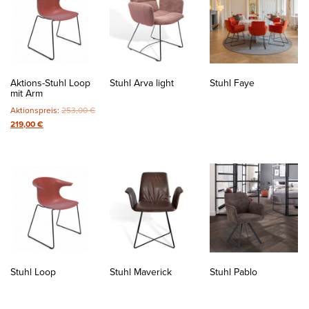
Aktions-Stuhl Loop
Stuhl Arva light
Stuhl Faye
mit Arm
Ursprünglicher
Aktionspreis:
253
,00
€
Aktueller
Preis
219
,00
€
Preis
war:
ist:
253
,00
€
219
,00
€
.
Stuhl Loop
Stuhl Maverick
Stuhl Pablo