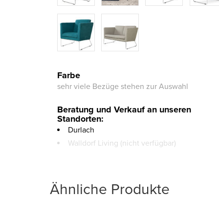
Farbe
sehr viele Bezüge stehen zur Auswahl
Beratung und Verkauf an unseren
Standorten:
Verfügbar
Durlach
an
Nicht
Walldorf Living (nicht verfügbar)
unserem
verfügbar
Standort
an
unserem
Ähnliche Produkte
Standort