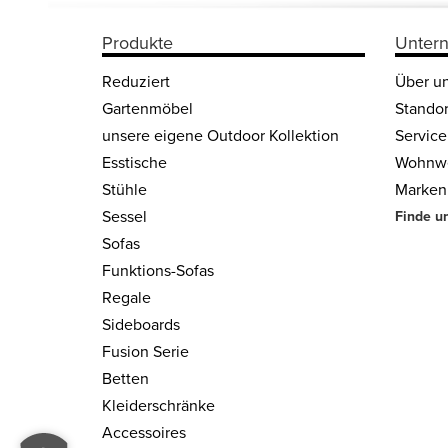
Produkte
Unter
Reduziert
Über u
Gartenmöbel
Standor
unsere eigene Outdoor Kollektion
Service
Esstische
Wohnwe
Stühle
Marken
Sessel
Finde u
Sofas
Funktions-Sofas
Regale
Side­boards
Fusion Serie
Betten
Kleider­schränke
Acces­soires