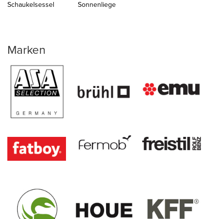
Schaukelsessel
Sonnenliege
Marken